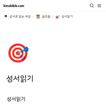
성서로 읽는 세상
/
글모음
/
성서읽기
🎯
성서읽기
성서읽기