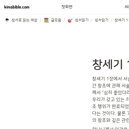
첫화면
A
성서로 읽는 세상
/
글모음
/
성서읽기
/
성서읽기
/
창세기 1
창세기 1
창세기 1장에서 서
간 창조에 관해 서술
께서 “심히 좋았더라”(והנה-טוב מאד)라고 말씀하신 대목 역시 이를 강조하는 것이라 볼 수 있
우리가 갖고 있는 히
조 행위가 완료되었
다는 것이다. 물론
의 창조와 깊은 관련