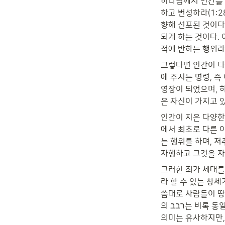
하나님께서 인간을 
하고 번성하라(1:28 פרו ורבו)로 요약된다. 이러한 축복의 표현은 이미 22절에 생명을 가진 모든 
향해 선포된 것이다.
되게 하는 것이다. 
적에 반하는 행위라 
그렇다면 인간이 다
에 주시는 명령, 즉
영장이 되었으며, 
은 자신이 가지고 
인간이 지은 다양한
에서 최초로 다른 
는 행위를 하며, 저
자행하고 그것을 자랑
그러한 죄가 세대를
라 할 수 있는 창세기 6:1은 1:28의 “번
씀대로 사람들이 땅위에
의 רבב는 비록 동일한 자음으로 구성된 동사이지만,  어형적으로 봤을 때, 분명히 다른 형태의 동사이다. 그 
의미는 유사하지만,