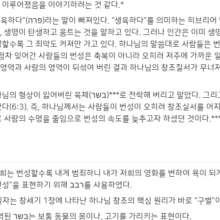
 이루어졌음을 이야기하려는 것 같다.*
미하는 히브리어 단어 פרה는 과일나
, 생명이 탄생하고 움트는 것을 말하고 있다. 그러나 인간은 이미 생
성할수록 그 죄악도 커져만 가고 있다. 하나님의 말씀대로 사람들은 번
 점차 잊어간 사람들의 번성은 축복이 아니라 오히려 저주에 가까운 일
영역과 사람의 영역이 뒤섞여 버린 결과 하나님의 창조질서가 무너
(בשר)***로 전락해 버리고 말았다. 그리고 그 수명도 120세
았다(6:3). 즉, 하나님께서는 사람들이 번성이 오히려 창조실서를 어
로 사람의 수명을 줄임으로 번성의 속도를 늦추고자 하셨던 것이다.***
“저희는 번성할수록 내게 범죄하니 내가 저희의 영화를 변하여 욕이 되게
서도 “악인의 번성”을 표현하기 위해 רבב를 사용하였다.
필자는 창세기 1장에 나타난 하나님 창조의 핵심 원리가 바로 “구별”
**육체라고 번역된 בשר는 보통 동물의 몸이나, 고기를 가리키는 표현이다.