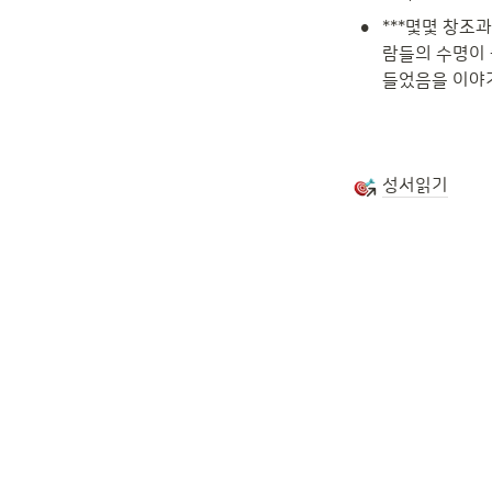
•
***몇몇 창조
람들의 수명이 
들었음을 이야
성서읽기