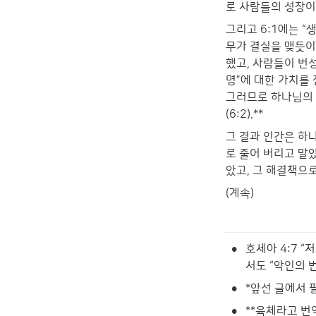
로 사람들의 성장이
그리고 6:1에는 “생육하다”(פרה)라는 말이 빠져있다. “생육하다”를 의
무가 결실을 맺듯이
했고, 사람들이 번
명”에 대한 가치를
그러므로 하나님의 
(6:2).**
그 결과 인간은 하나님의 형상이 잃어버린 육체
로 줄어 버리고 말
았고, 그 해결책으
(계속)
•
호세아 4:7 
•
*앞선 글에서 
•