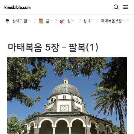
성서로 읽는 세상
/
글모음
/
성서읽기
/
성서읽기
/
마태복음 5장 – 팔복(1)
마태복음 5장 – 팔복(1)