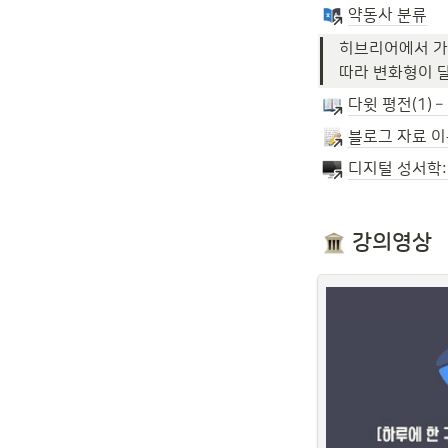
약동사 분류
히브리어에서 가
따라 변화형이 
다윗 평전(1) 
블로그 자료 이
디지털 성서학
강의영상