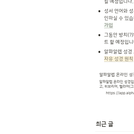
킬 예정입니다.
•
성서 언어와 성
인하실 수 있습
가입
•
그동안 방치(?
트 할 예정입니다
•
자유 성경 원칙
알파알렙 온라인 성경 A
알파알렙 온라인 성경입니
고, 히브리어, 헬라어(그
기능을 지원합니다.
https://app.alph
최근 글