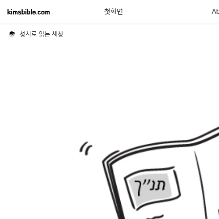
첫화면
A
성서로 읽는 세상