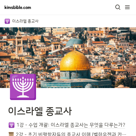
이스라엘 종교사
🕎
이스라엘 종교사
1강 - 수업 개괄: 이스라엘 종교사는 무엇을 다루는가?
2강 - 초기 비평학자들의 종교사 이해 (벨하우젠과 카우프만)